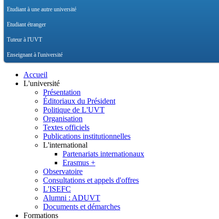
Etudiant à une autre université
Etudiant étranger
Tuteur à l'UVT
Enseignant à l'université
Accueil
L'université
Présentation
Éditoriaux du Président
Politique de L'UVT
Organisation
Textes officiels
Publications institutionnelles
L'international
Partenariats internationaux
Erasmus +
Observatoire
Consultations et appels d'offres
L'ISEFC
Alumni : ADUVT
Documents et démarches
Formations