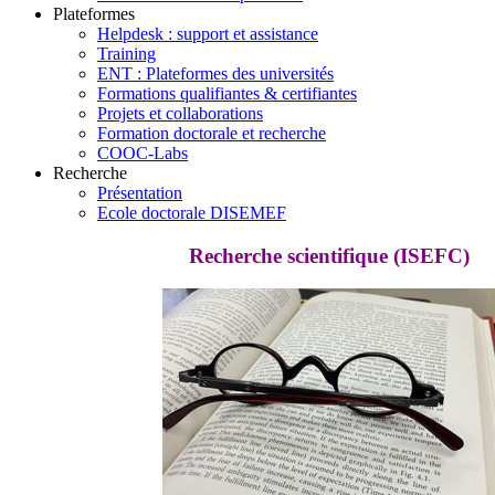
Plateformes
Helpdesk : support et assistance
Training
ENT : Plateformes des universités
Formations qualifiantes & certifiantes
Projets et collaborations
Formation doctorale et recherche
COOC-Labs
Recherche
Présentation
Ecole doctorale DISEMEF
Recherche scientifique (ISEFC)