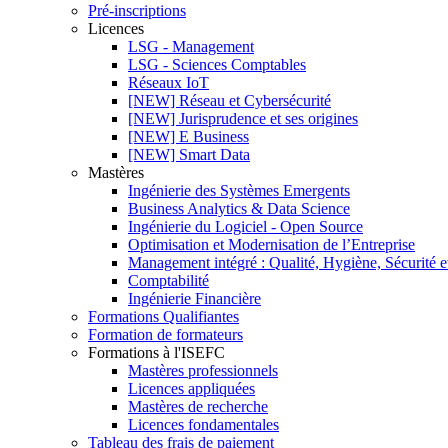
Pré-inscriptions
Licences
LSG - Management
LSG - Sciences Comptables
Réseaux IoT
[NEW] Réseau et Cybersécurité
[NEW] Jurisprudence et ses origines
[NEW] E Business
[NEW] Smart Data
Mastères
Ingénierie des Systèmes Emergents
Business Analytics & Data Science
Ingénierie du Logiciel - Open Source
Optimisation et Modernisation de l’Entreprise
Management intégré : Qualité, Hygiène, Sécurité 
Comptabilité
Ingénierie Financière
Formations Qualifiantes
Formation de formateurs
Formations à l'ISEFC
Mastères professionnels
Licences appliquées
Mastères de recherche
Licences fondamentales
Tableau des frais de paiement