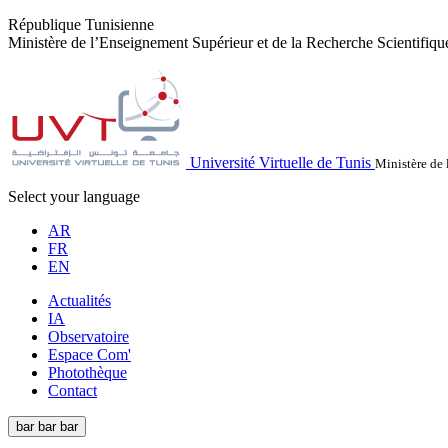
République Tunisienne
Ministère de l’Enseignement Supérieur et de la Recherche Scientifiqu
Université Virtuelle de Tunis
Ministère de 
Select your language
AR
FR
EN
Actualités
IA
Observatoire
Espace Com'
Photothèque
Contact
bar
bar
bar