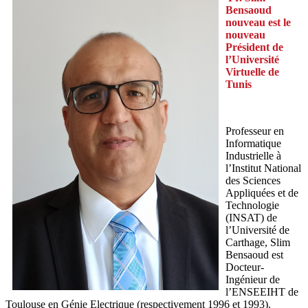
Bensaoud
nouveau est le
nouveau
Président de
l’Université
Virtuelle de
Tunis
Professeur en
Informatique
Industrielle à
l’Institut National
des Sciences
Appliquées et de
Technologie
(INSAT) de
l’Université de
Carthage, Slim
Bensaoud est
Docteur-
Ingénieur de
l’ENSEEIHT de
Toulouse en Génie Electrique (respectivement 1996 et 1993).