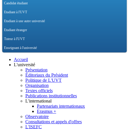
Candidat étudiant
Etudiant à l'UVT
Etudiant à une autre université
Etudiant étranger
Tuteur à l'UVT
Enseignant à l'université
Accueil
L'université
Présentation
Éditoriaux du Président
Politique de L'UVT
Organisation
Textes officiels
Publications institutionnelles
L'international
Partenariats internationaux
Erasmus +
Observatoire
Consultations et appels d'offres
L'ISEFC