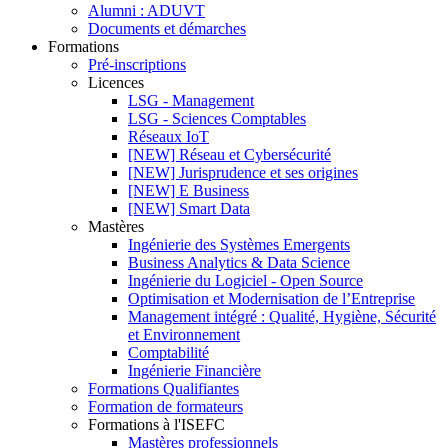
Alumni : ADUVT
Documents et démarches
Formations
Pré-inscriptions
Licences
LSG - Management
LSG - Sciences Comptables
Réseaux IoT
[NEW] Réseau et Cybersécurité
[NEW] Jurisprudence et ses origines
[NEW] E Business
[NEW] Smart Data
Mastères
Ingénierie des Systèmes Emergents
Business Analytics & Data Science
Ingénierie du Logiciel - Open Source
Optimisation et Modernisation de l’Entreprise
Management intégré : Qualité, Hygiène, Sécurité
et Environnement
Comptabilité
Ingénierie Financière
Formations Qualifiantes
Formation de formateurs
Formations à l'ISEFC
Mastères professionnels