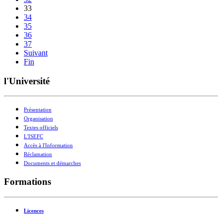
33
34
35
36
37
Suivant
Fin
l'Université
Présentation
Organisation
Textes officiels
L'ISEFC
Accès à l'Information
Réclamation
Documents et démarches
Formations
Licences