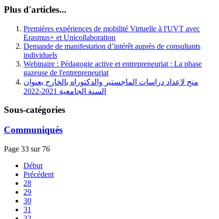
Plus d'articles...
Premières expériences de mobilité Virtuelle à l'UVT avec
Erasmus+ et Unicollaboration
Demande de manifestation d’intérêt auprès de consultants
individuels
Webinaire : Pédagogie active et entrepreneuriat : La phase
gazeuse de l'entrepreneuriat
منح لاعداد دراسات الماجستير والدكتوراه بالخارج بعنوان
السنة الجامعية 2021-2022
Sous-catégories
Communiqués
Page 33 sur 76
Début
Précédent
28
29
30
31
32